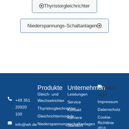
Thyristorgleichrichter
Niederspannungs-Schaltanlagen
Produkte
Unternehmen
Gleich- und
Leistungen
+49 351
Wechselrichter
Impressum
Service
20920
Thyristorgleichrichter
Datenschutz
Kontakt
100
Gleichrichtermodule
Cookie-
Karriere
Richtlinie
Niederspannungsschaltanlagen
info@wh.de
Standort
(EU)