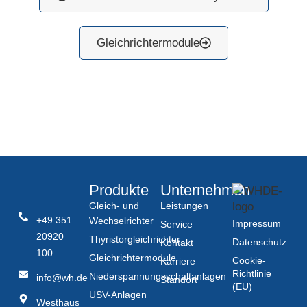
Gleichrichtermodule
Produkte
Unternehmen
Gleich- und
Leistungen
+49 351
Wechselrichter
Impressum
Service
20920
Thyristorgleichrichter
Datenschutz
Kontakt
100
Gleichrichtermodule
Cookie-
Karriere
Richtlinie
Niederspannungsschaltanlagen
info@wh.de
Standort
(EU)
USV-Anlagen
Westhaus